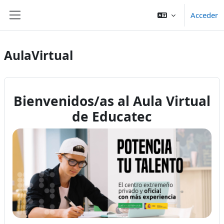
Salta al contenido principal
Acceder
Panel lateral
AulaVirtual
Bienvenidos/as al Aula Virtual
de Educatec